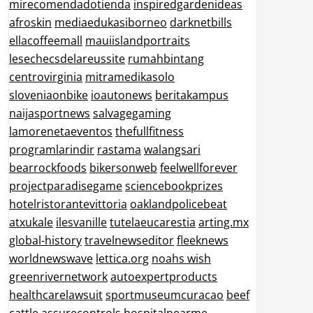
mirecomendadotienda
inspiredgardenideas
afroskin
mediaedukasiborneo
darknetbills
ellacoffeemall
mauiislandportraits
lesechecsdelareussite
rumahbintang
centrovirginia
mitramedikasolo
sloveniaonbike
ioautonews
beritakampus
naijasportnews
salvagegaming
lamorenetaeventos
thefullfitness
programlarindir
rastama
walangsari
bearrockfoods
bikersonweb
feelwellforever
projectparadisegame
sciencebookprizes
hotelristorantevittoria
oaklandpolicebeat
atxukale
ilesvanille
tutelaeucarestia
arting.mx
global-history
travelnewseditor
fleeknews
worldnewswave
lettica.org
noahs wish
greenrivernetwork
autoexpertproducts
healthcarelawsuit
sportmuseumcuracao
beef