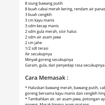
8 siung bawang putih
8 buah cabai merah kering, rendam air pana
3 buah cengkih
3 cm kayu manis
3 sdm kecap manis
2 sdm gula merah, sisir halus
2 sdm air asam jawa
2 cm jahe
1/2 sdt terasi
Air secukupnya
Minyak goreng secukupnya
Garam, gula, dan penyedap rasa secukupnya​
Cara Memasak :
* Haluskan bawang merah, bawang putih, cab
goreng bersama kayu manis dan cengkih hi
* Tambahkan air, air asam jawa, potongan a
goreng. Masak hingga ayam matang.