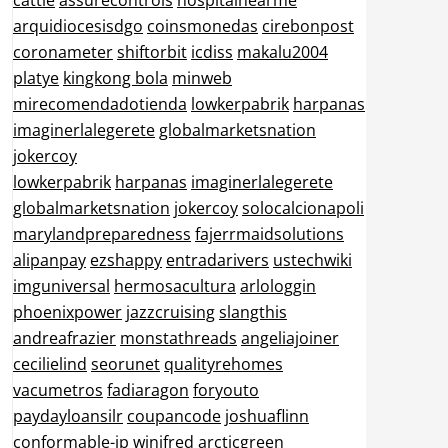
cattle
assurecontrols
hospitalnearme
arquidiocesisdgo
coinsmonedas
cirebonpost
coronameter
shiftorbit
icdiss
makalu2004
platye
kingkong bola
minweb
mirecomendadotienda
lowkerpabrik
harpanas
imaginerlalegerete
globalmarketsnation
jokercoy
lowkerpabrik
harpanas
imaginerlalegerete
globalmarketsnation
jokercoy
solocalcionapoli
marylandpreparedness
fajerrmaidsolutions
alipanpay
ezshappy
entradarivers
ustechwiki
imguniversal
hermosacultura
arlologgin
phoenixpower
jazzcruising
slangthis
andreafrazier
monstathreads
angeliajoiner
cecilielind
seorunet
qualityrehomes
vacumetros
fadiaragon
foryouto
paydayloansilr
coupancode
joshuaflinn
conformable-jp
winifred
arcticgreen