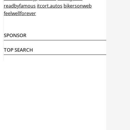
readbyfamous
itcort.autos
bikersonweb
feelwellforever
SPONSOR
TOP SEARCH