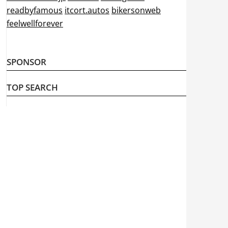
readbyfamous
itcort.autos
bikersonweb
feelwellforever
SPONSOR
TOP SEARCH