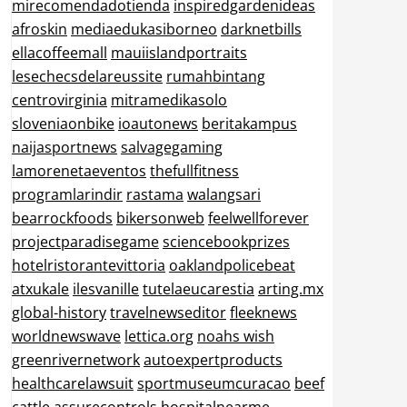
mirecomendadotienda
inspiredgardenideas
afroskin
mediaedukasiborneo
darknetbills
ellacoffeemall
mauiislandportraits
lesechecsdelareussite
rumahbintang
centrovirginia
mitramedikasolo
sloveniaonbike
ioautonews
beritakampus
naijasportnews
salvagegaming
lamorenetaeventos
thefullfitness
programlarindir
rastama
walangsari
bearrockfoods
bikersonweb
feelwellforever
projectparadisegame
sciencebookprizes
hotelristorantevittoria
oaklandpolicebeat
atxukale
ilesvanille
tutelaeucarestia
arting.mx
global-history
travelnewseditor
fleeknews
worldnewswave
lettica.org
noahs wish
greenrivernetwork
autoexpertproducts
healthcarelawsuit
sportmuseumcuracao
beef