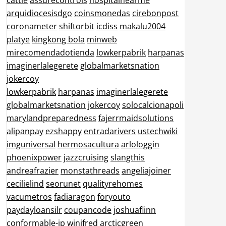
cattle
assurecontrols
hospitalnearme
arquidiocesisdgo
coinsmonedas
cirebonpost
coronameter
shiftorbit
icdiss
makalu2004
platye
kingkong bola
minweb
mirecomendadotienda
lowkerpabrik
harpanas
imaginerlalegerete
globalmarketsnation
jokercoy
lowkerpabrik
harpanas
imaginerlalegerete
globalmarketsnation
jokercoy
solocalcionapoli
marylandpreparedness
fajerrmaidsolutions
alipanpay
ezshappy
entradarivers
ustechwiki
imguniversal
hermosacultura
arlologgin
phoenixpower
jazzcruising
slangthis
andreafrazier
monstathreads
angeliajoiner
cecilielind
seorunet
qualityrehomes
vacumetros
fadiaragon
foryouto
paydayloansilr
coupancode
joshuaflinn
conformable-jp
winifred
arcticgreen