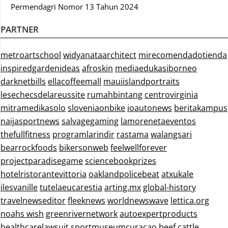
Permendagri Nomor 13 Tahun 2024
PARTNER
metroartschool
widyanataarchitect
mirecomendadotienda
inspiredgardenideas
afroskin
mediaedukasiborneo
darknetbills
ellacoffeemall
mauiislandportraits
lesechecsdelareussite
rumahbintang
centrovirginia
mitramedikasolo
sloveniaonbike
ioautonews
beritakampus
naijasportnews
salvagegaming
lamorenetaeventos
thefullfitness
programlarindir
rastama
walangsari
bearrockfoods
bikersonweb
feelwellforever
projectparadisegame
sciencebookprizes
hotelristorantevittoria
oaklandpolicebeat
atxukale
ilesvanille
tutelaeucarestia
arting.mx
global-history
travelnewseditor
fleeknews
worldnewswave
lettica.org
noahs wish
greenrivernetwork
autoexpertproducts
healthcarelawsuit
sportmuseumcuracao
beef cattle