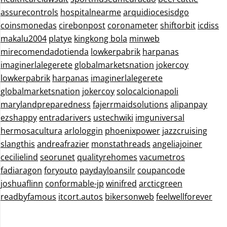
assurecontrols
hospitalnearme
arquidiocesisdgo
coinsmonedas
cirebonpost
coronameter
shiftorbit
icdiss
makalu2004
platye
kingkong bola
minweb
mirecomendadotienda
lowkerpabrik
harpanas
imaginerlalegerete
globalmarketsnation
jokercoy
lowkerpabrik
harpanas
imaginerlalegerete
globalmarketsnation
jokercoy
solocalcionapoli
marylandpreparedness
fajerrmaidsolutions
alipanpay
ezshappy
entradarivers
ustechwiki
imguniversal
hermosacultura
arlologgin
phoenixpower
jazzcruising
slangthis
andreafrazier
monstathreads
angeliajoiner
cecilielind
seorunet
qualityrehomes
vacumetros
fadiaragon
foryouto
paydayloansilr
coupancode
joshuaflinn
conformable-jp
winifred
arcticgreen
readbyfamous
itcort.autos
bikersonweb
feelwellforever