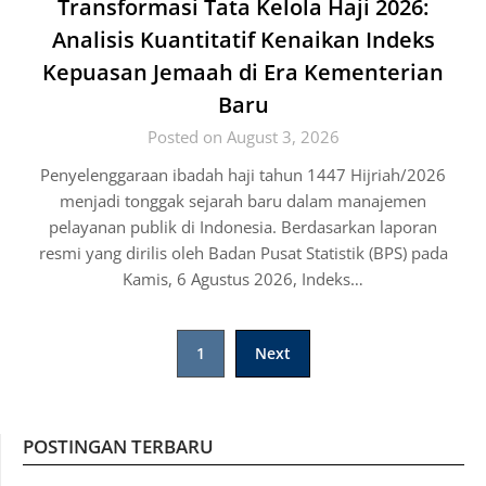
Transformasi Tata Kelola Haji 2026:
Analisis Kuantitatif Kenaikan Indeks
Kepuasan Jemaah di Era Kementerian
Baru
Posted on August 3, 2026
Penyelenggaraan ibadah haji tahun 1447 Hijriah/2026
menjadi tonggak sejarah baru dalam manajemen
pelayanan publik di Indonesia. Berdasarkan laporan
resmi yang dirilis oleh Badan Pusat Statistik (BPS) pada
Kamis, 6 Agustus 2026, Indeks…
Posts
1
Next
pagination
POSTINGAN TERBARU