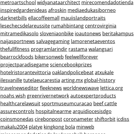
metroartschool
widyanataarchitect
mirecomendadotienda
inspiredgardenideas
afroskin
mediaedukasiborneo
darknetbills
ellacoffeemall
mauiislandportraits
lesechecsdelareussite
rumahbintang
centrovirginia
mitramedikasolo
sloveniaonbike
ioautonews
beritakampus
naijasportnews
salvagegaming
lamorenetaeventos
thefullfitness
programlarindir
rastama
walangsari
bearrockfoods
bikersonweb
feelwellforever
projectparadisegame
sciencebookprizes
hotelristorantevittoria
oaklandpolicebeat
atxukale
ilesvanille
tutelaeucarestia
arting.mx
global-history
travelnewseditor
fleeknews
worldnewswave
lettica.org
noahs wish
greenrivernetwork
autoexpertproducts
healthcarelawsuit
sportmuseumcuracao
beef cattle
assurecontrols
hospitalnearme
arquidiocesisdgo
coinsmonedas
cirebonpost
coronameter
shiftorbit
icdiss
makalu2004
platye
kingkong bola
minweb