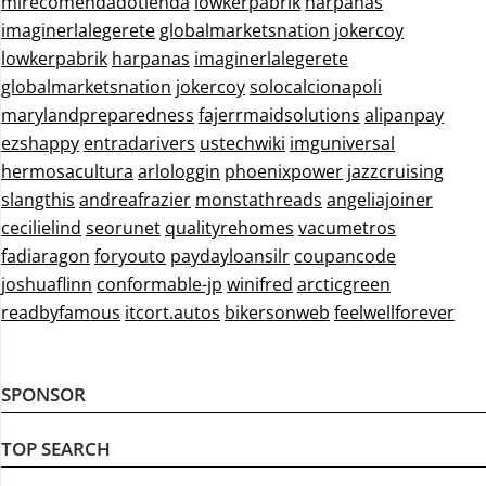
mirecomendadotienda
lowkerpabrik
harpanas
imaginerlalegerete
globalmarketsnation
jokercoy
lowkerpabrik
harpanas
imaginerlalegerete
globalmarketsnation
jokercoy
solocalcionapoli
marylandpreparedness
fajerrmaidsolutions
alipanpay
ezshappy
entradarivers
ustechwiki
imguniversal
hermosacultura
arlologgin
phoenixpower
jazzcruising
slangthis
andreafrazier
monstathreads
angeliajoiner
cecilielind
seorunet
qualityrehomes
vacumetros
fadiaragon
foryouto
paydayloansilr
coupancode
joshuaflinn
conformable-jp
winifred
arcticgreen
readbyfamous
itcort.autos
bikersonweb
feelwellforever
SPONSOR
TOP SEARCH