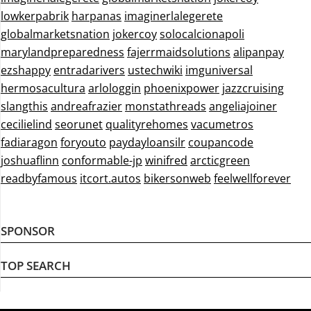
lowkerpabrik
harpanas
imaginerlalegerete
globalmarketsnation
jokercoy
solocalcionapoli
marylandpreparedness
fajerrmaidsolutions
alipanpay
ezshappy
entradarivers
ustechwiki
imguniversal
hermosacultura
arlologgin
phoenixpower
jazzcruising
slangthis
andreafrazier
monstathreads
angeliajoiner
cecilielind
seorunet
qualityrehomes
vacumetros
fadiaragon
foryouto
paydayloansilr
coupancode
joshuaflinn
conformable-jp
winifred
arcticgreen
readbyfamous
itcort.autos
bikersonweb
feelwellforever
SPONSOR
TOP SEARCH