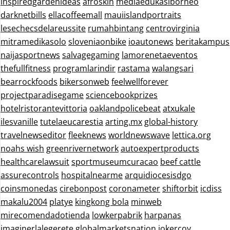
inspiredgardenideas
afroskin
mediaedukasiborneo
darknetbills
ellacoffeemall
mauiislandportraits
lesechecsdelareussite
rumahbintang
centrovirginia
mitramedikasolo
sloveniaonbike
ioautonews
beritakampus
naijasportnews
salvagegaming
lamorenetaeventos
thefullfitness
programlarindir
rastama
walangsari
bearrockfoods
bikersonweb
feelwellforever
projectparadisegame
sciencebookprizes
hotelristorantevittoria
oaklandpolicebeat
atxukale
ilesvanille
tutelaeucarestia
arting.mx
global-history
travelnewseditor
fleeknews
worldnewswave
lettica.org
noahs wish
greenrivernetwork
autoexpertproducts
healthcarelawsuit
sportmuseumcuracao
beef cattle
assurecontrols
hospitalnearme
arquidiocesisdgo
coinsmonedas
cirebonpost
coronameter
shiftorbit
icdiss
makalu2004
platye
kingkong bola
minweb
mirecomendadotienda
lowkerpabrik
harpanas
imaginerlalegerete
globalmarketsnation
jokercoy