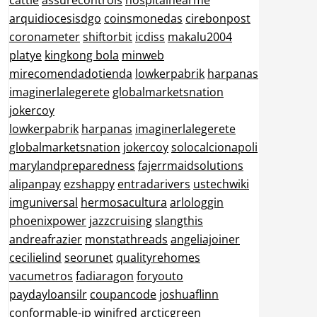
cattle
assurecontrols
hospitalnearme
arquidiocesisdgo
coinsmonedas
cirebonpost
coronameter
shiftorbit
icdiss
makalu2004
platye
kingkong bola
minweb
mirecomendadotienda
lowkerpabrik
harpanas
imaginerlalegerete
globalmarketsnation
jokercoy
lowkerpabrik
harpanas
imaginerlalegerete
globalmarketsnation
jokercoy
solocalcionapoli
marylandpreparedness
fajerrmaidsolutions
alipanpay
ezshappy
entradarivers
ustechwiki
imguniversal
hermosacultura
arlologgin
phoenixpower
jazzcruising
slangthis
andreafrazier
monstathreads
angeliajoiner
cecilielind
seorunet
qualityrehomes
vacumetros
fadiaragon
foryouto
paydayloansilr
coupancode
joshuaflinn
conformable-jp
winifred
arcticgreen