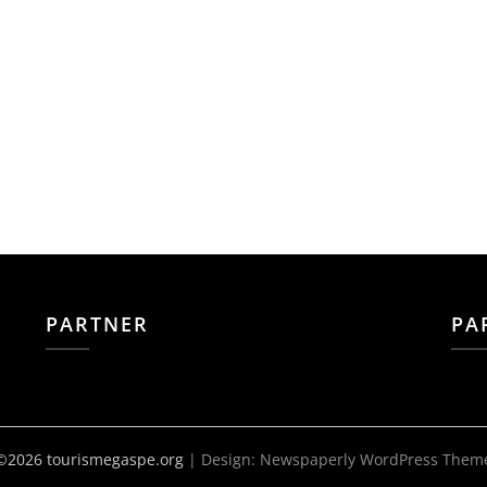
PARTNER
PA
©2026 tourismegaspe.org
| Design:
Newspaperly WordPress Them