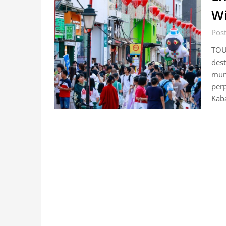
Wi
Pos
TOU
dest
mun
per
Kab