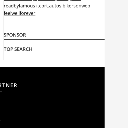
readbyfamous
itcort.autos
bikersonweb
feelwellforever
SPONSOR
TOP SEARCH
RTNER
e