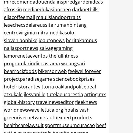
mirecomendadotienda
inspiredgardenideas
afroskin
mediaedukasiborneo
darknetbills
ellacoffeemall
mauiislandportraits
lesechecsdelareussite
rumahbintang
centrovirginia
mitramedikasolo
sloveniaonbike
ioautonews
beritakampus
naijasportnews
salvagegaming
lamorenetaeventos
thefullfitness
programlarindir
rastama
walangsari
bearrockfoods
bikersonweb
feelwellforever
projectparadisegame
sciencebookprizes
hotelristorantevittoria
oaklandpolicebeat
atxukale
ilesvanille
tutelaeucarestia
arting.mx
global-history
travelnewseditor
fleeknews
worldnewswave
lettica.org
noahs wish
greenrivernetwork
autoexpertproducts
healthcarelawsuit
sportmuseumcuracao
beef