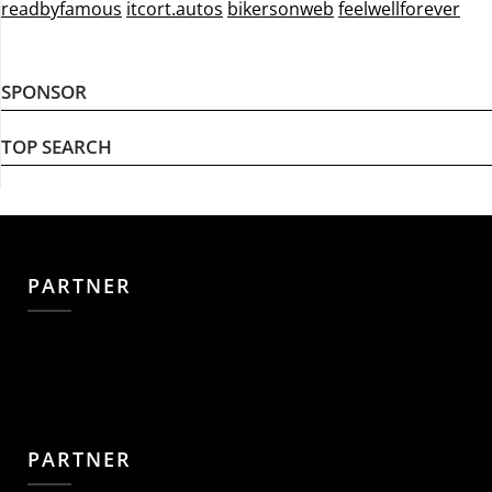
readbyfamous
itcort.autos
bikersonweb
feelwellforever
SPONSOR
TOP SEARCH
PARTNER
PARTNER