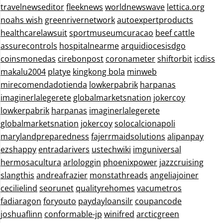
travelnewseditor
fleeknews
worldnewswave
lettica.org
noahs wish
greenrivernetwork
autoexpertproducts
healthcarelawsuit
sportmuseumcuracao
beef cattle
assurecontrols
hospitalnearme
arquidiocesisdgo
coinsmonedas
cirebonpost
coronameter
shiftorbit
icdiss
makalu2004
platye
kingkong bola
minweb
mirecomendadotienda
lowkerpabrik
harpanas
imaginerlalegerete
globalmarketsnation
jokercoy
lowkerpabrik
harpanas
imaginerlalegerete
globalmarketsnation
jokercoy
solocalcionapoli
marylandpreparedness
fajerrmaidsolutions
alipanpay
ezshappy
entradarivers
ustechwiki
imguniversal
hermosacultura
arlologgin
phoenixpower
jazzcruising
slangthis
andreafrazier
monstathreads
angeliajoiner
cecilielind
seorunet
qualityrehomes
vacumetros
fadiaragon
foryouto
paydayloansilr
coupancode
joshuaflinn
conformable-jp
winifred
arcticgreen