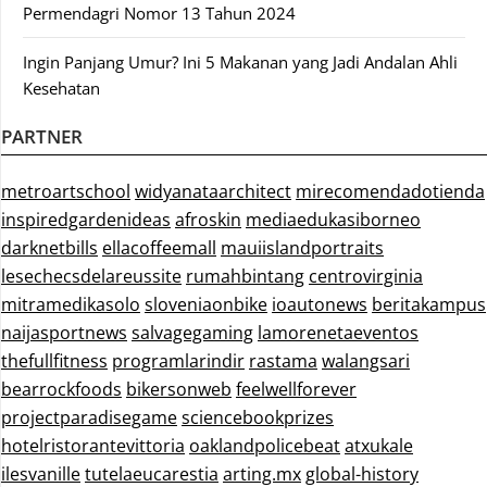
Permendagri Nomor 13 Tahun 2024
Ingin Panjang Umur? Ini 5 Makanan yang Jadi Andalan Ahli
Kesehatan
PARTNER
metroartschool
widyanataarchitect
mirecomendadotienda
inspiredgardenideas
afroskin
mediaedukasiborneo
darknetbills
ellacoffeemall
mauiislandportraits
lesechecsdelareussite
rumahbintang
centrovirginia
mitramedikasolo
sloveniaonbike
ioautonews
beritakampus
naijasportnews
salvagegaming
lamorenetaeventos
thefullfitness
programlarindir
rastama
walangsari
bearrockfoods
bikersonweb
feelwellforever
projectparadisegame
sciencebookprizes
hotelristorantevittoria
oaklandpolicebeat
atxukale
ilesvanille
tutelaeucarestia
arting.mx
global-history