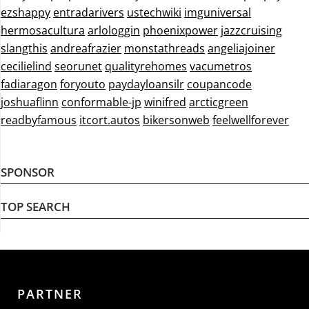
ezshappy
entradarivers
ustechwiki
imguniversal
hermosacultura
arlologgin
phoenixpower
jazzcruising
slangthis
andreafrazier
monstathreads
angeliajoiner
cecilielind
seorunet
qualityrehomes
vacumetros
fadiaragon
foryouto
paydayloansilr
coupancode
joshuaflinn
conformable-jp
winifred
arcticgreen
readbyfamous
itcort.autos
bikersonweb
feelwellforever
SPONSOR
TOP SEARCH
PARTNER