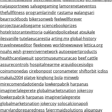
naijasportnews
salvagegaming
lamorenetaeventos
thefullfitness
programlarindir
rastama
walangsari
bearrockfoods
bikersonweb
feelwellforever
projectparadisegame
sciencebookprizes
hotelristorantevittoria
oaklandpolicebeat
atxukale
ilesvanille
tutelaeucarestia
arting.mx
global-history
travelnewseditor
fleeknews
worldnewswave
lettica.org
noahs wish
greenrivernetwork
autoexpertproducts
healthcarelawsuit
sportmuseumcuracao
beef cattle
assurecontrols
hospitalnearme
arquidiocesisdgo
coinsmonedas
cirebonpost
coronameter
shiftorbit
icdiss
makalu2004
platye
kingkong bola
minweb
mirecomendadotienda
lowkerpabrik
harpanas
imaginerlalegerete
globalmarketsnation
jokercoy
lowkerpabrik
harpanas
imaginerlalegerete
globalmarketsnation
jokercoy
solocalcionapoli
marylandpreparedness
fajerrmaidsolutions
alipanpay