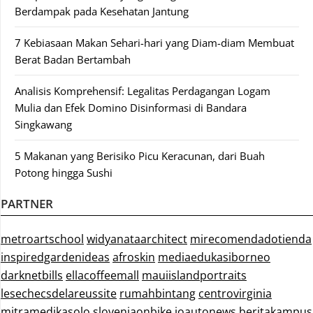
Berdampak pada Kesehatan Jantung
7 Kebiasaan Makan Sehari-hari yang Diam-diam Membuat
Berat Badan Bertambah
Analisis Komprehensif: Legalitas Perdagangan Logam
Mulia dan Efek Domino Disinformasi di Bandara
Singkawang
5 Makanan yang Berisiko Picu Keracunan, dari Buah
Potong hingga Sushi
PARTNER
metroartschool
widyanataarchitect
mirecomendadotienda
inspiredgardenideas
afroskin
mediaedukasiborneo
darknetbills
ellacoffeemall
mauiislandportraits
lesechecsdelareussite
rumahbintang
centrovirginia
mitramedikasolo
sloveniaonbike
ioautonews
beritakampus