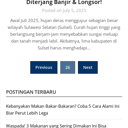
Diterjang Banjir & Longsor!
Posted on July 5, 2025
Awal Juli 2025, hujan deras mengguyur sebagian besar
wilayah Sulawesi Selatan (Sulsel). Curah hujan tinggi yang
berlangsung berjam-jam menyebabkan sungai meluap
dan tanah menjadi labil. Akibatnya, lima kabupaten di
Sulsel harus menghadapi…
Posts
Previous
26
Next
pagination
POSTINGAN TERBARU
Kebanyakan Makan Bakar-Bakaran? Coba 5 Cara Alami Ini
Biar Perut Lebih Lega
Waspada! 3 Makanan yang Sering Dimakan Ini Bisa