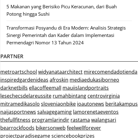
5 Makanan yang Berisiko Picu Keracunan, dari Buah
Potong hingga Sushi
Transformasi Posyandu di Era Modern: Analisis Strategis
Sinergi Pemerintah dan Kader dalam Implementasi
Permendagri Nomor 13 Tahun 2024
PARTNER
metroartschool
widyanataarchitect
mirecomendadotienda
inspiredgardenideas
afroskin
mediaedukasiborneo
darknetbills
ellacoffeemall
mauiislandportraits
lesechecsdelareussite
rumahbintang
centrovirginia
mitramedikasolo
sloveniaonbike
ioautonews
beritakampus
naijasportnews
salvagegaming
lamorenetaeventos
thefullfitness
programlarindir
rastama
walangsari
bearrockfoods
bikersonweb
feelwellforever
projectparadisegame
sciencebookprizes