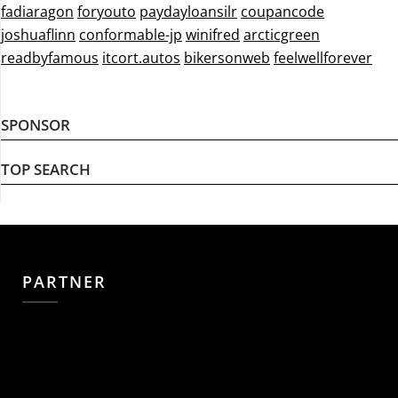
fadiaragon
foryouto
paydayloansilr
coupancode
joshuaflinn
conformable-jp
winifred
arcticgreen
readbyfamous
itcort.autos
bikersonweb
feelwellforever
SPONSOR
TOP SEARCH
PARTNER