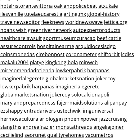
hotelristorantevittoria
oaklandpolicebeat
atxukale
ilesvanille
tutelaeucarestia
arting.mx
global-history
travelnewseditor
fleeknews
worldnewswave
lettica.org
noahs wish
greenrivernetwork
autoexpertproducts
healthcarelawsuit
sportmuseumcuracao
beef cattle
assurecontrols
hospitalnearme
arquidiocesisdgo
coinsmonedas
cirebonpost
coronameter
shiftorbit
icdiss
makalu2004
platye
kingkong bola
minweb
mirecomendadotienda
lowkerpabrik
harpanas
imaginerlalegerete
globalmarketsnation
jokercoy
lowkerpabrik
harpanas
imaginerlalegerete
globalmarketsnation
jokercoy
solocalcionapoli
marylandpreparedness
fajerrmaidsolutions
alipanpay
ezshappy
entradarivers
ustechwiki
imguniversal
hermosacultura
arlologgin
phoenixpower
jazzcruising
slangthis
andreafrazier
monstathreads
angeliajoiner
cecilielind
seorunet
qualityrehomes
vacumetros