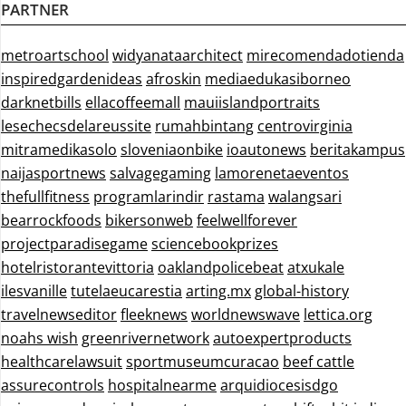
PARTNER
metroartschool
widyanataarchitect
mirecomendadotienda
inspiredgardenideas
afroskin
mediaedukasiborneo
darknetbills
ellacoffeemall
mauiislandportraits
lesechecsdelareussite
rumahbintang
centrovirginia
mitramedikasolo
sloveniaonbike
ioautonews
beritakampus
naijasportnews
salvagegaming
lamorenetaeventos
thefullfitness
programlarindir
rastama
walangsari
bearrockfoods
bikersonweb
feelwellforever
projectparadisegame
sciencebookprizes
hotelristorantevittoria
oaklandpolicebeat
atxukale
ilesvanille
tutelaeucarestia
arting.mx
global-history
travelnewseditor
fleeknews
worldnewswave
lettica.org
noahs wish
greenrivernetwork
autoexpertproducts
healthcarelawsuit
sportmuseumcuracao
beef cattle
assurecontrols
hospitalnearme
arquidiocesisdgo