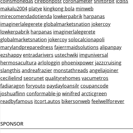
coinsmonedas
cirebonpost
coronameter
shiftorbit
icdiss
makalu2004
platye
kingkong bola
minweb
mirecomendadotienda
lowkerpabrik
harpanas
imaginerlalegerete
globalmarketsnation
jokercoy
lowkerpabrik
harpanas
imaginerlalegerete
globalmarketsnation
jokercoy
solocalcionapoli
marylandpreparedness
fajerrmaidsolutions
alipanpay
ezshappy
entradarivers
ustechwiki
imguniversal
hermosacultura
arlologgin
phoenixpower
jazzcruising
slangthis
andreafrazier
monstathreads
angeliajoiner
cecilielind
seorunet
qualityrehomes
vacumetros
fadiaragon
foryouto
paydayloansilr
coupancode
joshuaflinn
conformable-jp
winifred
arcticgreen
readbyfamous
itcort.autos
bikersonweb
feelwellforever
SPONSOR