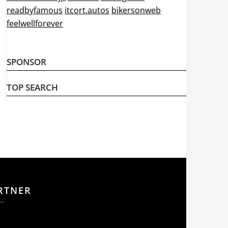
readbyfamous
itcort.autos
bikersonweb
feelwellforever
SPONSOR
TOP SEARCH
RTNER