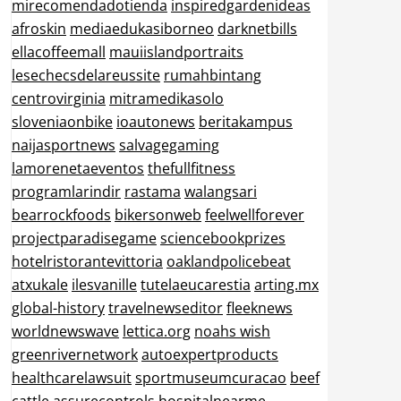
mirecomendadotienda
inspiredgardenideas
afroskin
mediaedukasiborneo
darknetbills
ellacoffeemall
mauiislandportraits
lesechecsdelareussite
rumahbintang
centrovirginia
mitramedikasolo
sloveniaonbike
ioautonews
beritakampus
naijasportnews
salvagegaming
lamorenetaeventos
thefullfitness
programlarindir
rastama
walangsari
bearrockfoods
bikersonweb
feelwellforever
projectparadisegame
sciencebookprizes
hotelristorantevittoria
oaklandpolicebeat
atxukale
ilesvanille
tutelaeucarestia
arting.mx
global-history
travelnewseditor
fleeknews
worldnewswave
lettica.org
noahs wish
greenrivernetwork
autoexpertproducts
healthcarelawsuit
sportmuseumcuracao
beef