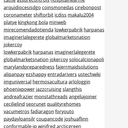
cattle
assurecontrols
hospitalnearme
arquidiocesisdgo
coinsmonedas
cirebonpost
coronameter
shiftorbit
icdiss
makalu2004
platye
kingkong bola
minweb
mirecomendadotienda
lowkerpabrik
harpanas
imaginerlalegerete
globalmarketsnation
jokercoy
lowkerpabrik
harpanas
imaginerlalegerete
globalmarketsnation
jokercoy
solocalcionapoli
marylandpreparedness
fajerrmaidsolutions
alipanpay
ezshappy
entradarivers
ustechwiki
imguniversal
hermosacultura
arlologgin
phoenixpower
jazzcruising
slangthis
andreafrazier
monstathreads
angeliajoiner
cecilielind
seorunet
qualityrehomes
vacumetros
fadiaragon
foryouto
paydayloansilr
coupancode
joshuaflinn
conformable-jp
winifred
arcticgreen