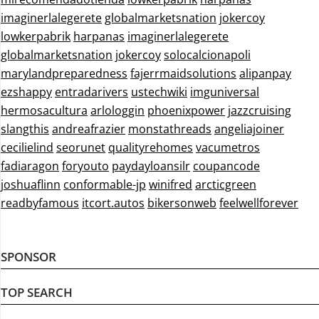
imaginerlalegerete
globalmarketsnation
jokercoy
lowkerpabrik
harpanas
imaginerlalegerete
globalmarketsnation
jokercoy
solocalcionapoli
marylandpreparedness
fajerrmaidsolutions
alipanpay
ezshappy
entradarivers
ustechwiki
imguniversal
hermosacultura
arlologgin
phoenixpower
jazzcruising
slangthis
andreafrazier
monstathreads
angeliajoiner
cecilielind
seorunet
qualityrehomes
vacumetros
fadiaragon
foryouto
paydayloansilr
coupancode
joshuaflinn
conformable-jp
winifred
arcticgreen
readbyfamous
itcort.autos
bikersonweb
feelwellforever
SPONSOR
TOP SEARCH