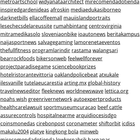
metroartschool
widyanataarchitect
mirecomendadotienda
inspiredgardenideas
afroskin
mediaedukasiborneo
darknetbills
ellacoffeemall
mauiislandportraits
lesechecsdelareussite
rumahbintang
centrovirginia
mitramedikasolo
sloveniaonbike
ioautonews
beritakampus
naijasportnews
salvagegaming
lamorenetaeventos
thefullfitness
programlarindir
rastama
walangsari
bearrockfoods
bikersonweb
feelwellforever
projectparadisegame
sciencebookprizes
hotelristorantevittoria
oaklandpolicebeat
atxukale
ilesvanille
tutelaeucarestia
arting.mx
global-history
travelnewseditor
fleeknews
worldnewswave
lettica.org
noahs wish
greenrivernetwork
autoexpertproducts
healthcarelawsuit
sportmuseumcuracao
beef cattle
assurecontrols
hospitalnearme
arquidiocesisdgo
coinsmonedas
cirebonpost
coronameter
shiftorbit
icdiss
makalu2004
platye
kingkong bola
minweb
mirecomendadotienda
lowkerpabrik
harpanas