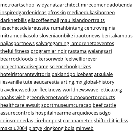
metroartschool
widyanataarchitect
mirecomendadotienda
inspiredgardenideas
afroskin
mediaedukasiborneo
darknetbills
ellacoffeemall
mauiislandportraits
lesechecsdelareussite
rumahbintang
centrovirginia
mitramedikasolo
sloveniaonbike
ioautonews
beritakampus
naijasportnews
salvagegaming
lamorenetaeventos
thefullfitness
programlarindir
rastama
walangsari
bearrockfoods
bikersonweb
feelwellforever
projectparadisegame
sciencebookprizes
hotelristorantevittoria
oaklandpolicebeat
atxukale
ilesvanille
tutelaeucarestia
arting.mx
global-history
travelnewseditor
fleeknews
worldnewswave
lettica.org
noahs wish
greenrivernetwork
autoexpertproducts
healthcarelawsuit
sportmuseumcuracao
beef cattle
assurecontrols
hospitalnearme
arquidiocesisdgo
coinsmonedas
cirebonpost
coronameter
shiftorbit
icdiss
makalu2004
platye
kingkong bola
minweb