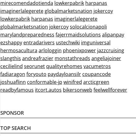
mirecomendadotienda
lowkerpabrik
harpanas
imaginerlalegerete
globalmarketsnation
jokercoy
lowkerpabrik
harpanas
imaginerlalegerete
globalmarketsnation
jokercoy
solocalcionapoli
marylandpreparedness
fajerrmaidsolutions
alipanpay
ezshappy
entradarivers
ustechwiki
imguniversal
hermosacultura
arlologgin
phoenixpower
jazzcruising
slangthis
andreafrazier
monstathreads
angeliajoiner
cecilielind
seorunet
qualityrehomes
vacumetros
fadiaragon
foryouto
paydayloansilr
coupancode
joshuaflinn
conformable-jp
winifred
arcticgreen
readbyfamous
itcort.autos
bikersonweb
feelwellforever
SPONSOR
TOP SEARCH