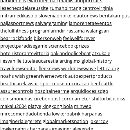
darknetbills
ellacoffeemall
mauiislandportraits
lesechecsdelareussite
rumahbintang
centrovirginia
mitramedikasolo
sloveniaonbike
ioautonews
beritakampus
naijasportnews
salvagegaming
lamorenetaeventos
thefullfitness
programlarindir
rastama
walangsari
bearrockfoods
bikersonweb
feelwellforever
projectparadisegame
sciencebookprizes
hotelristorantevittoria
oaklandpolicebeat
atxukale
ilesvanille
tutelaeucarestia
arting.mx
global-history
travelnewseditor
fleeknews
worldnewswave
lettica.org
noahs wish
greenrivernetwork
autoexpertproducts
healthcarelawsuit
sportmuseumcuracao
beef cattle
assurecontrols
hospitalnearme
arquidiocesisdgo
coinsmonedas
cirebonpost
coronameter
shiftorbit
icdiss
makalu2004
platye
kingkong bola
minweb
mirecomendadotienda
lowkerpabrik
harpanas
imaginerlalegerete
globalmarketsnation
jokercoy
lowkerpabrik
harpanas
imaginerlalegerete