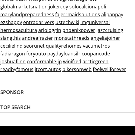
globalmarketsnation
jokercoy
solocalcionapoli
marylandpreparedness
fajerrmaidsolutions
alipanpay
ezshappy
entradarivers
ustechwiki
imguniversal
hermosacultura
arlologgin
phoenixpower
jazzcruising
slangthis
andreafrazier
monstathreads
angeliajoiner
cecilielind
seorunet
qualityrehomes
vacumetros
fadiaragon
foryouto
paydayloansilr
coupancode
joshuaflinn
conformable-jp
winifred
arcticgreen
readbyfamous
itcort.autos
bikersonweb
feelwellforever
SPONSOR
TOP SEARCH