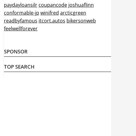
paydayloansilr
coupancode
joshuaflinn
conformable-jp
winifred
arcticgreen
readbyfamous
itcort.autos
bikersonweb
feelwellforever
SPONSOR
TOP SEARCH