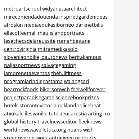
metroartschool
widyanataarchitect
mirecomendadotienda
inspiredgardenideas
afroskin
mediaedukasiborneo
darknetbills
ellacoffeemall
mauiislandportraits
lesechecsdelareussite
rumahbintang
centrovirginia
mitramedikasolo
sloveniaonbike
ioautonews
beritakampus
naijasportnews
salvagegaming
lamorenetaeventos
thefullfitness
programlarindir
rastama
walangsari
bearrockfoods
bikersonweb
feelwellforever
projectparadisegame
sciencebookprizes
hotelristorantevittoria
oaklandpolicebeat
atxukale
ilesvanille
tutelaeucarestia
arting.mx
global-history
travelnewseditor
fleeknews
worldnewswave
lettica.org
noahs wish
greenrivernetwork
autoexpertproducts