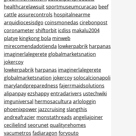
healthcarelawsuit
sportmuseumcuracao
beef
cattle
assurecontrols
hospitalnearme
arquidiocesisdgo
coinsmonedas
cirebonpost
coronameter
shiftorbit
icdiss
makalu2004
platye
kingkong bola
minweb
mirecomendadotienda
lowkerpabrik
harpanas
imaginerlalegerete
globalmarketsnation
jokercoy
lowkerpabrik
harpanas
imaginerlalegerete
globalmarketsnation
jokercoy
solocalcionapoli
marylandpreparedness
fajerrmaidsolutions
alipanpay
ezshappy
entradarivers
ustechwiki
imguniversal
hermosacultura
arlologgin
phoenixpower
jazzcruising
slangthis
andreafrazier
monstathreads
angeliajoiner
cecilielind
seorunet
qualityrehomes
vacumetros
fadiaragon
foryouto