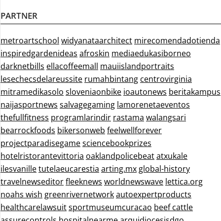
PARTNER
metroartschool
widyanataarchitect
mirecomendadotienda
inspiredgardenideas
afroskin
mediaedukasiborneo
darknetbills
ellacoffeemall
mauiislandportraits
lesechecsdelareussite
rumahbintang
centrovirginia
mitramedikasolo
sloveniaonbike
ioautonews
beritakampus
naijasportnews
salvagegaming
lamorenetaeventos
thefullfitness
programlarindir
rastama
walangsari
bearrockfoods
bikersonweb
feelwellforever
projectparadisegame
sciencebookprizes
hotelristorantevittoria
oaklandpolicebeat
atxukale
ilesvanille
tutelaeucarestia
arting.mx
global-history
travelnewseditor
fleeknews
worldnewswave
lettica.org
noahs wish
greenrivernetwork
autoexpertproducts
healthcarelawsuit
sportmuseumcuracao
beef cattle
assurecontrols
hospitalnearme
arquidiocesisdgo