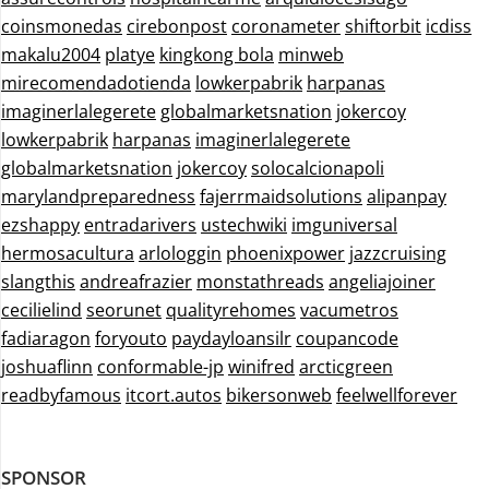
coinsmonedas
cirebonpost
coronameter
shiftorbit
icdiss
makalu2004
platye
kingkong bola
minweb
mirecomendadotienda
lowkerpabrik
harpanas
imaginerlalegerete
globalmarketsnation
jokercoy
lowkerpabrik
harpanas
imaginerlalegerete
globalmarketsnation
jokercoy
solocalcionapoli
marylandpreparedness
fajerrmaidsolutions
alipanpay
ezshappy
entradarivers
ustechwiki
imguniversal
hermosacultura
arlologgin
phoenixpower
jazzcruising
slangthis
andreafrazier
monstathreads
angeliajoiner
cecilielind
seorunet
qualityrehomes
vacumetros
fadiaragon
foryouto
paydayloansilr
coupancode
joshuaflinn
conformable-jp
winifred
arcticgreen
readbyfamous
itcort.autos
bikersonweb
feelwellforever
SPONSOR