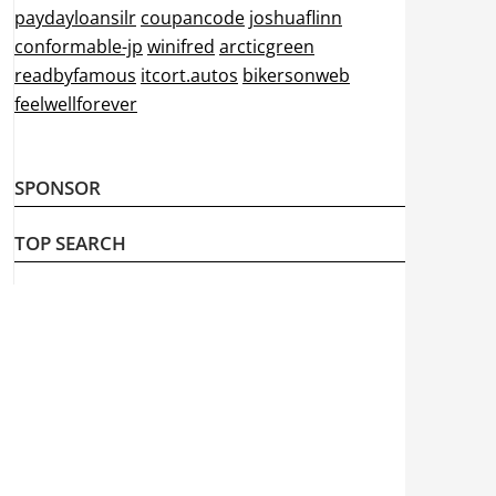
paydayloansilr
coupancode
joshuaflinn
conformable-jp
winifred
arcticgreen
readbyfamous
itcort.autos
bikersonweb
feelwellforever
SPONSOR
TOP SEARCH