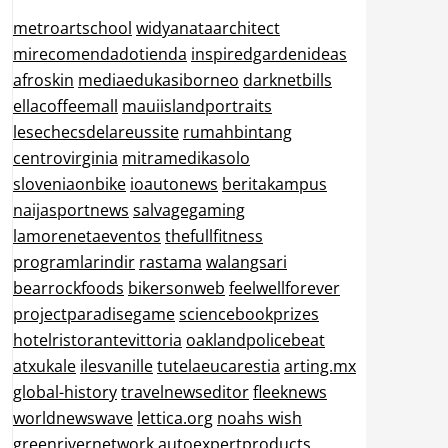
metroartschool
widyanataarchitect
mirecomendadotienda
inspiredgardenideas
afroskin
mediaedukasiborneo
darknetbills
ellacoffeemall
mauiislandportraits
lesechecsdelareussite
rumahbintang
centrovirginia
mitramedikasolo
sloveniaonbike
ioautonews
beritakampus
naijasportnews
salvagegaming
lamorenetaeventos
thefullfitness
programlarindir
rastama
walangsari
bearrockfoods
bikersonweb
feelwellforever
projectparadisegame
sciencebookprizes
hotelristorantevittoria
oaklandpolicebeat
atxukale
ilesvanille
tutelaeucarestia
arting.mx
global-history
travelnewseditor
fleeknews
worldnewswave
lettica.org
noahs wish
greenrivernetwork
autoexpertproducts