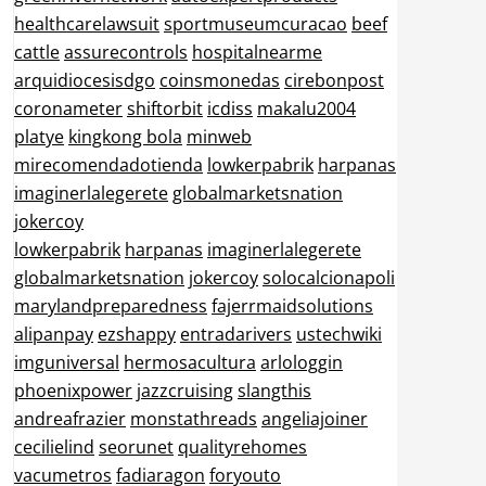
healthcarelawsuit
sportmuseumcuracao
beef
cattle
assurecontrols
hospitalnearme
arquidiocesisdgo
coinsmonedas
cirebonpost
coronameter
shiftorbit
icdiss
makalu2004
platye
kingkong bola
minweb
mirecomendadotienda
lowkerpabrik
harpanas
imaginerlalegerete
globalmarketsnation
jokercoy
lowkerpabrik
harpanas
imaginerlalegerete
globalmarketsnation
jokercoy
solocalcionapoli
marylandpreparedness
fajerrmaidsolutions
alipanpay
ezshappy
entradarivers
ustechwiki
imguniversal
hermosacultura
arlologgin
phoenixpower
jazzcruising
slangthis
andreafrazier
monstathreads
angeliajoiner
cecilielind
seorunet
qualityrehomes
vacumetros
fadiaragon
foryouto