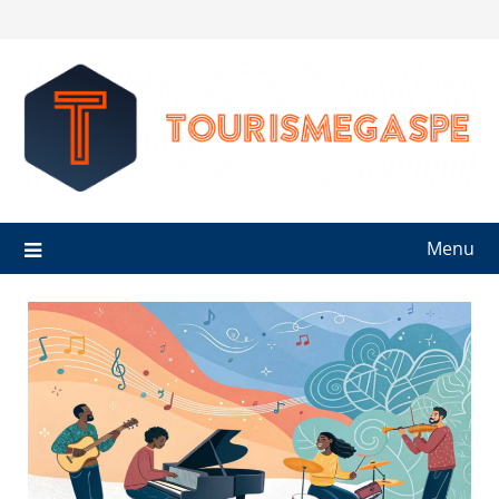
Skip
to
content
Menu