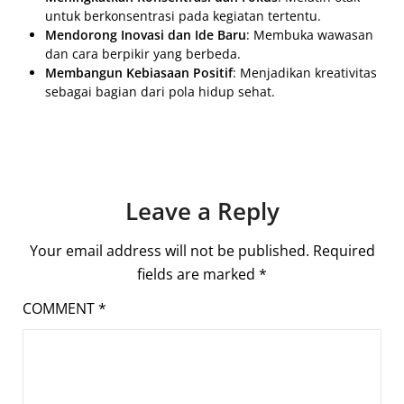
untuk berkonsentrasi pada kegiatan tertentu.
Mendorong Inovasi dan Ide Baru
: Membuka wawasan
dan cara berpikir yang berbeda.
Membangun Kebiasaan Positif
: Menjadikan kreativitas
sebagai bagian dari pola hidup sehat.
Leave a Reply
Your email address will not be published.
Required
fields are marked
*
COMMENT
*