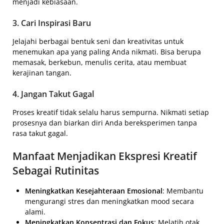
menjadi kebiasaan.
3. Cari Inspirasi Baru
Jelajahi berbagai bentuk seni dan kreativitas untuk
menemukan apa yang paling Anda nikmati. Bisa berupa
memasak, berkebun, menulis cerita, atau membuat
kerajinan tangan.
4. Jangan Takut Gagal
Proses kreatif tidak selalu harus sempurna. Nikmati setiap
prosesnya dan biarkan diri Anda bereksperimen tanpa
rasa takut gagal.
Manfaat Menjadikan Ekspresi Kreatif
Sebagai Rutinitas
Meningkatkan Kesejahteraan Emosional
: Membantu
mengurangi stres dan meningkatkan mood secara
alami.
Meningkatkan Konsentrasi dan Fokus
: Melatih otak