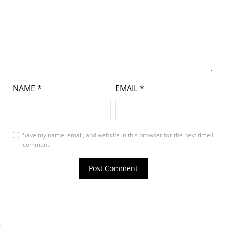
NAME
*
EMAIL
*
Save my name, email, and website in this browser for the next time I
comment.