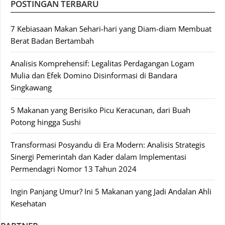
POSTINGAN TERBARU
7 Kebiasaan Makan Sehari-hari yang Diam-diam Membuat
Berat Badan Bertambah
Analisis Komprehensif: Legalitas Perdagangan Logam
Mulia dan Efek Domino Disinformasi di Bandara
Singkawang
5 Makanan yang Berisiko Picu Keracunan, dari Buah
Potong hingga Sushi
Transformasi Posyandu di Era Modern: Analisis Strategis
Sinergi Pemerintah dan Kader dalam Implementasi
Permendagri Nomor 13 Tahun 2024
Ingin Panjang Umur? Ini 5 Makanan yang Jadi Andalan Ahli
Kesehatan