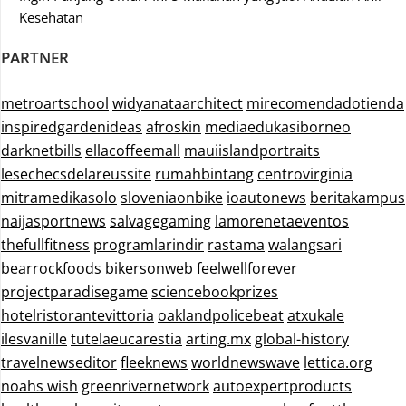
Kesehatan
PARTNER
metroartschool
widyanataarchitect
mirecomendadotienda
inspiredgardenideas
afroskin
mediaedukasiborneo
darknetbills
ellacoffeemall
mauiislandportraits
lesechecsdelareussite
rumahbintang
centrovirginia
mitramedikasolo
sloveniaonbike
ioautonews
beritakampus
naijasportnews
salvagegaming
lamorenetaeventos
thefullfitness
programlarindir
rastama
walangsari
bearrockfoods
bikersonweb
feelwellforever
projectparadisegame
sciencebookprizes
hotelristorantevittoria
oaklandpolicebeat
atxukale
ilesvanille
tutelaeucarestia
arting.mx
global-history
travelnewseditor
fleeknews
worldnewswave
lettica.org
noahs wish
greenrivernetwork
autoexpertproducts