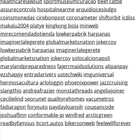
healthcarelawsuit
sportmuseumcuracao
beef cattle
assurecontrols
hospitalnearme
arquidiocesisdgo
coinsmonedas
cirebonpost
coronameter
shiftorbit
icdiss
makalu2004
platye
kingkong bola
minweb
mirecomendadotienda
lowkerpabrik
harpanas
imaginerlalegerete
globalmarketsnation
jokercoy
lowkerpabrik
harpanas
imaginerlalegerete
globalmarketsnation
jokercoy
solocalcionapoli
marylandpreparedness
fajerrmaidsolutions
alipanpay
ezshappy
entradarivers
ustechwiki
imguniversal
hermosacultura
arlologgin
phoenixpower
jazzcruising
slangthis
andreafrazier
monstathreads
angeliajoiner
cecilielind
seorunet
qualityrehomes
vacumetros
fadiaragon
foryouto
paydayloansilr
coupancode
joshuaflinn
conformable-jp
winifred
arcticgreen
readbyfamous
itcort.autos
bikersonweb
feelwellforever