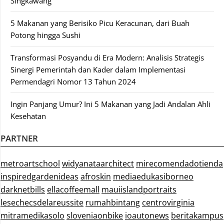
Singkawang
5 Makanan yang Berisiko Picu Keracunan, dari Buah
Potong hingga Sushi
Transformasi Posyandu di Era Modern: Analisis Strategis
Sinergi Pemerintah dan Kader dalam Implementasi
Permendagri Nomor 13 Tahun 2024
Ingin Panjang Umur? Ini 5 Makanan yang Jadi Andalan Ahli
Kesehatan
PARTNER
metroartschool
widyanataarchitect
mirecomendadotienda
inspiredgardenideas
afroskin
mediaedukasiborneo
darknetbills
ellacoffeemall
mauiislandportraits
lesechecsdelareussite
rumahbintang
centrovirginia
mitramedikasolo
sloveniaonbike
ioautonews
beritakampus