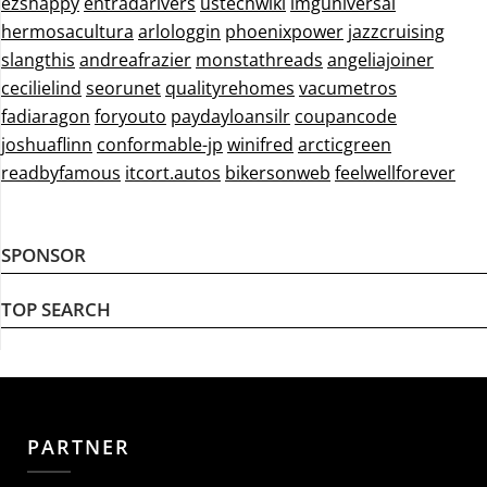
ezshappy
entradarivers
ustechwiki
imguniversal
hermosacultura
arlologgin
phoenixpower
jazzcruising
slangthis
andreafrazier
monstathreads
angeliajoiner
cecilielind
seorunet
qualityrehomes
vacumetros
fadiaragon
foryouto
paydayloansilr
coupancode
joshuaflinn
conformable-jp
winifred
arcticgreen
readbyfamous
itcort.autos
bikersonweb
feelwellforever
SPONSOR
TOP SEARCH
PARTNER