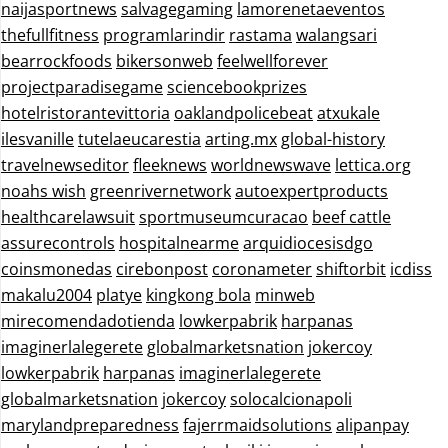
naijasportnews
salvagegaming
lamorenetaeventos
thefullfitness
programlarindir
rastama
walangsari
bearrockfoods
bikersonweb
feelwellforever
projectparadisegame
sciencebookprizes
hotelristorantevittoria
oaklandpolicebeat
atxukale
ilesvanille
tutelaeucarestia
arting.mx
global-history
travelnewseditor
fleeknews
worldnewswave
lettica.org
noahs wish
greenrivernetwork
autoexpertproducts
healthcarelawsuit
sportmuseumcuracao
beef cattle
assurecontrols
hospitalnearme
arquidiocesisdgo
coinsmonedas
cirebonpost
coronameter
shiftorbit
icdiss
makalu2004
platye
kingkong bola
minweb
mirecomendadotienda
lowkerpabrik
harpanas
imaginerlalegerete
globalmarketsnation
jokercoy
lowkerpabrik
harpanas
imaginerlalegerete
globalmarketsnation
jokercoy
solocalcionapoli
marylandpreparedness
fajerrmaidsolutions
alipanpay