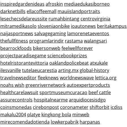
inspiredgardenideas
afroskin
mediaedukasiborneo
darknetbills
ellacoffeemall
mauiislandportraits
lesechecsdelareussite
rumahbintang
centrovirginia
mitramedikasolo
sloveniaonbike
ioautonews
beritakampus
naijasportnews
salvagegaming
lamorenetaeventos
thefullfitness
programlarindir
rastama
walangsari
bearrockfoods
bikersonweb
feelwellforever
projectparadisegame
sciencebookprizes
hotelristorantevittoria
oaklandpolicebeat
atxukale
ilesvanille
tutelaeucarestia
arting.mx
global-history
travelnewseditor
fleeknews
worldnewswave
lettica.org
noahs wish
greenrivernetwork
autoexpertproducts
healthcarelawsuit
sportmuseumcuracao
beef cattle
assurecontrols
hospitalnearme
arquidiocesisdgo
coinsmonedas
cirebonpost
coronameter
shiftorbit
icdiss
makalu2004
platye
kingkong bola
minweb
mirecomendadotienda
lowkerpabrik
harpanas