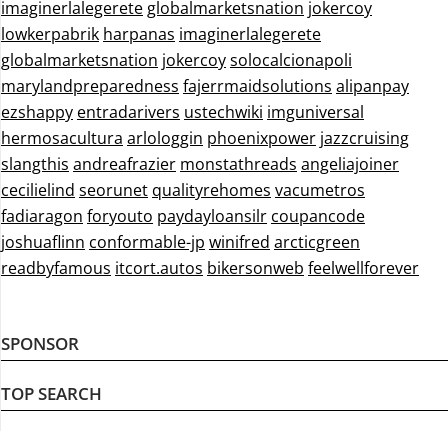
imaginerlalegerete
globalmarketsnation
jokercoy
lowkerpabrik
harpanas
imaginerlalegerete
globalmarketsnation
jokercoy
solocalcionapoli
marylandpreparedness
fajerrmaidsolutions
alipanpay
ezshappy
entradarivers
ustechwiki
imguniversal
hermosacultura
arlologgin
phoenixpower
jazzcruising
slangthis
andreafrazier
monstathreads
angeliajoiner
cecilielind
seorunet
qualityrehomes
vacumetros
fadiaragon
foryouto
paydayloansilr
coupancode
joshuaflinn
conformable-jp
winifred
arcticgreen
readbyfamous
itcort.autos
bikersonweb
feelwellforever
SPONSOR
TOP SEARCH