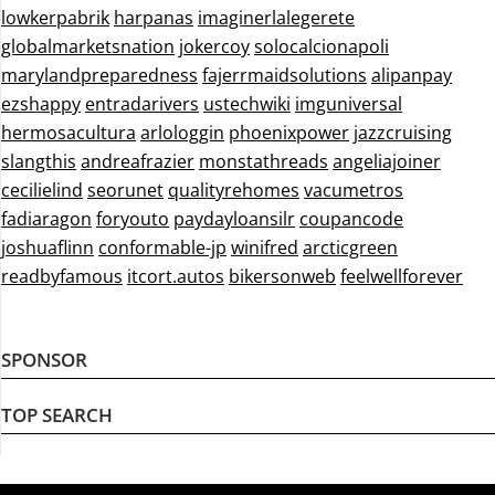
lowkerpabrik
harpanas
imaginerlalegerete
globalmarketsnation
jokercoy
solocalcionapoli
marylandpreparedness
fajerrmaidsolutions
alipanpay
ezshappy
entradarivers
ustechwiki
imguniversal
hermosacultura
arlologgin
phoenixpower
jazzcruising
slangthis
andreafrazier
monstathreads
angeliajoiner
cecilielind
seorunet
qualityrehomes
vacumetros
fadiaragon
foryouto
paydayloansilr
coupancode
joshuaflinn
conformable-jp
winifred
arcticgreen
readbyfamous
itcort.autos
bikersonweb
feelwellforever
SPONSOR
TOP SEARCH