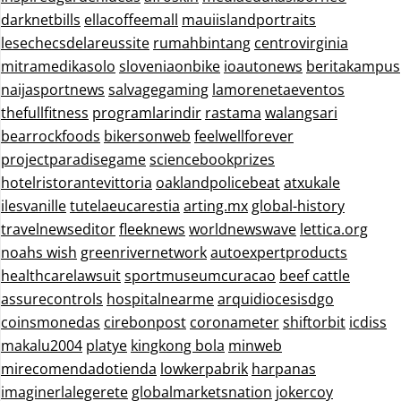
darknetbills
ellacoffeemall
mauiislandportraits
lesechecsdelareussite
rumahbintang
centrovirginia
mitramedikasolo
sloveniaonbike
ioautonews
beritakampus
naijasportnews
salvagegaming
lamorenetaeventos
thefullfitness
programlarindir
rastama
walangsari
bearrockfoods
bikersonweb
feelwellforever
projectparadisegame
sciencebookprizes
hotelristorantevittoria
oaklandpolicebeat
atxukale
ilesvanille
tutelaeucarestia
arting.mx
global-history
travelnewseditor
fleeknews
worldnewswave
lettica.org
noahs wish
greenrivernetwork
autoexpertproducts
healthcarelawsuit
sportmuseumcuracao
beef cattle
assurecontrols
hospitalnearme
arquidiocesisdgo
coinsmonedas
cirebonpost
coronameter
shiftorbit
icdiss
makalu2004
platye
kingkong bola
minweb
mirecomendadotienda
lowkerpabrik
harpanas
imaginerlalegerete
globalmarketsnation
jokercoy