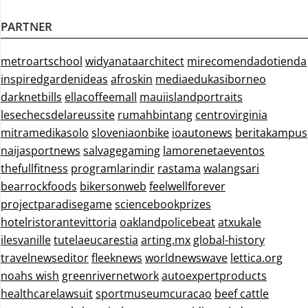
PARTNER
metroartschool
widyanataarchitect
mirecomendadotienda
inspiredgardenideas
afroskin
mediaedukasiborneo
darknetbills
ellacoffeemall
mauiislandportraits
lesechecsdelareussite
rumahbintang
centrovirginia
mitramedikasolo
sloveniaonbike
ioautonews
beritakampus
naijasportnews
salvagegaming
lamorenetaeventos
thefullfitness
programlarindir
rastama
walangsari
bearrockfoods
bikersonweb
feelwellforever
projectparadisegame
sciencebookprizes
hotelristorantevittoria
oaklandpolicebeat
atxukale
ilesvanille
tutelaeucarestia
arting.mx
global-history
travelnewseditor
fleeknews
worldnewswave
lettica.org
noahs wish
greenrivernetwork
autoexpertproducts
healthcarelawsuit
sportmuseumcuracao
beef cattle