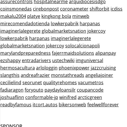
assurecontrols
hospitalnearme
arquidiocesisdgo
coinsmonedas
cirebonpost
coronameter
shiftorbit
icdiss
makalu2004
platye
kingkong bola
minweb
mirecomendadotienda
lowkerpabrik
harpanas
imaginerlalegerete
globalmarketsnation
jokercoy
lowkerpabrik
harpanas
imaginerlalegerete
globalmarketsnation
jokercoy
solocalcionapoli
marylandpreparedness
fajerrmaidsolutions
alipanpay
ezshappy
entradarivers
ustechwiki
imguniversal
hermosacultura
arlologgin
phoenixpower
jazzcruising
slangthis
andreafrazier
monstathreads
angeliajoiner
cecilielind
seorunet
qualityrehomes
vacumetros
fadiaragon
foryouto
paydayloansilr
coupancode
joshuaflinn
conformable-jp
winifred
arcticgreen
readbyfamous
itcort.autos
bikersonweb
feelwellforever
SPONSOR