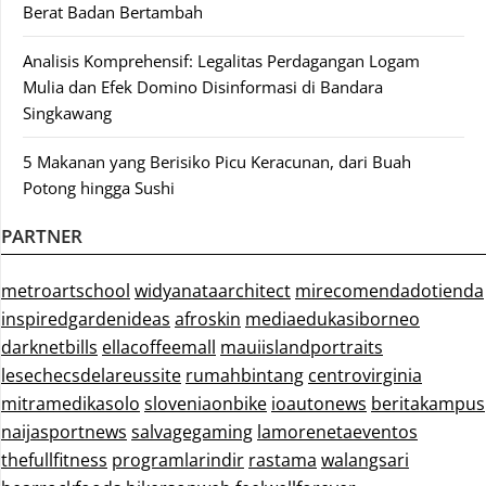
Berat Badan Bertambah
Analisis Komprehensif: Legalitas Perdagangan Logam
Mulia dan Efek Domino Disinformasi di Bandara
Singkawang
5 Makanan yang Berisiko Picu Keracunan, dari Buah
Potong hingga Sushi
PARTNER
metroartschool
widyanataarchitect
mirecomendadotienda
inspiredgardenideas
afroskin
mediaedukasiborneo
darknetbills
ellacoffeemall
mauiislandportraits
lesechecsdelareussite
rumahbintang
centrovirginia
mitramedikasolo
sloveniaonbike
ioautonews
beritakampus
naijasportnews
salvagegaming
lamorenetaeventos
thefullfitness
programlarindir
rastama
walangsari