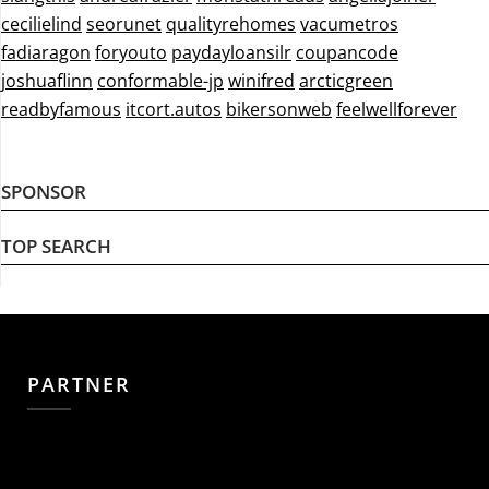
cecilielind
seorunet
qualityrehomes
vacumetros
fadiaragon
foryouto
paydayloansilr
coupancode
joshuaflinn
conformable-jp
winifred
arcticgreen
readbyfamous
itcort.autos
bikersonweb
feelwellforever
SPONSOR
TOP SEARCH
PARTNER