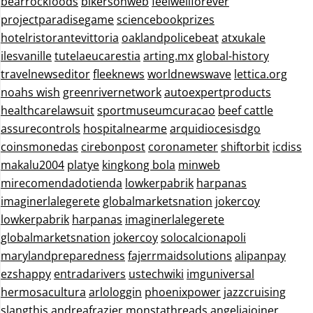
bearrockfoods
bikersonweb
feelwellforever
projectparadisegame
sciencebookprizes
hotelristorantevittoria
oaklandpolicebeat
atxukale
ilesvanille
tutelaeucarestia
arting.mx
global-history
travelnewseditor
fleeknews
worldnewswave
lettica.org
noahs wish
greenrivernetwork
autoexpertproducts
healthcarelawsuit
sportmuseumcuracao
beef cattle
assurecontrols
hospitalnearme
arquidiocesisdgo
coinsmonedas
cirebonpost
coronameter
shiftorbit
icdiss
makalu2004
platye
kingkong bola
minweb
mirecomendadotienda
lowkerpabrik
harpanas
imaginerlalegerete
globalmarketsnation
jokercoy
lowkerpabrik
harpanas
imaginerlalegerete
globalmarketsnation
jokercoy
solocalcionapoli
marylandpreparedness
fajerrmaidsolutions
alipanpay
ezshappy
entradarivers
ustechwiki
imguniversal
hermosacultura
arlologgin
phoenixpower
jazzcruising
slangthis
andreafrazier
monstathreads
angeliajoiner